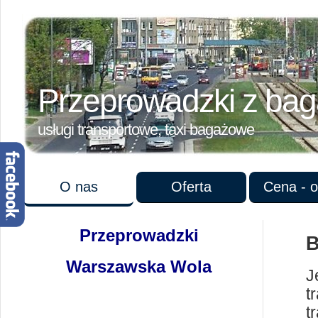
Przeprowadzki z ba
usługi transportowe, taxi bagażowe
O nas
Oferta
Cena - o
Przeprowadzki
B
Warszawska Wola
J
t
t