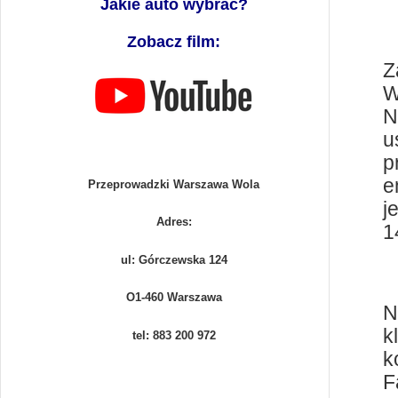
Jakie auto wybrać?
Zobacz film:
Z
W
N
u
p
e
Przeprowadzki Warszawa Wola
j
Adres:
1
ul: Górczewska 124
O1-460 Warszawa
N
k
tel: 883 200 972
k
F