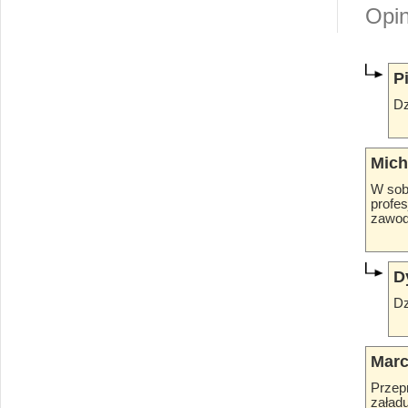
Opi
P
Dz
Mich
W sob
profes
zawodn
D
Dz
Marc
Przepr
załadu