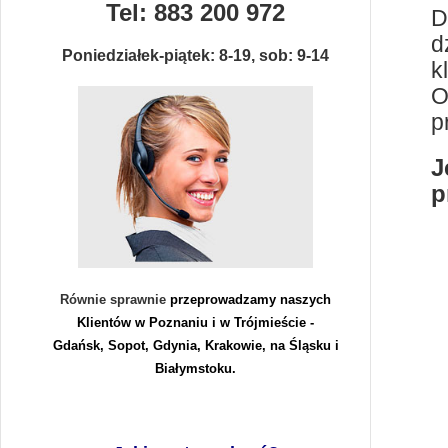
Tel: 883 200 972
D
d
Poniedziałek-piątek: 8-19, sob: 9-14
k
O
p
J
p
Równie sprawnie
przeprowadzamy naszych
Klientów w
Poznaniu
i w Trójmieście -
Gdańsk, Sopot, Gdynia
,
Krakowie
,
na Śląsku
i
Białymstoku
.