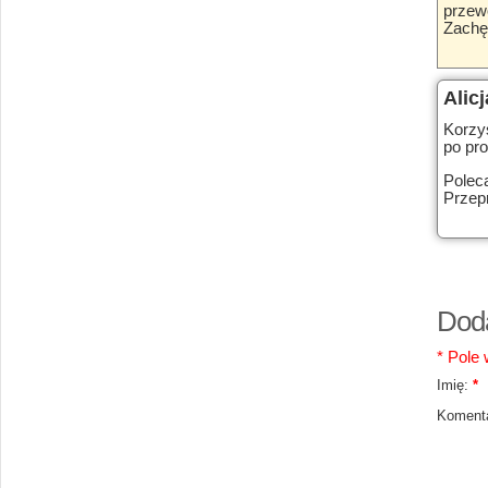
przew
Zachę
Alicj
Korzys
po pro
Polec
Przep
Dod
* Pole
Imię:
*
Komenta